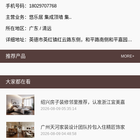
手机号码：18029707768
主营业务：悠乐居 集成顶墙 集..
所在地区：广东 / 清远
详细地址：英德市英红镇红云路东侧，和平路南侧和平嘉园B栋11号商铺
推荐产品
MORE+
大家都在看
绍兴房子装修邻里推荐，认准浙江宜美嘉
2026-08-09 05:35:14
广州天河家装设计团队拎包入住精匠饰家
2026-08-09 04:48:58